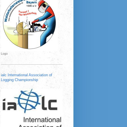
Logo
ialc International Association of
Logging Championship