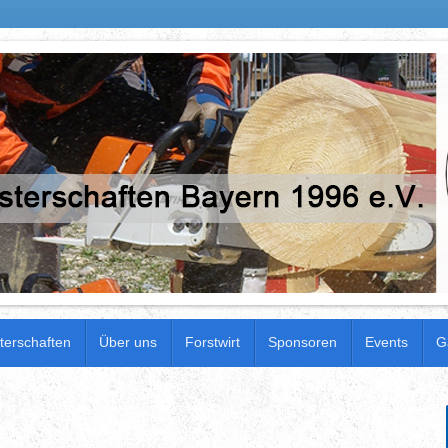
terschaften
Über uns
Forstwirt
Sponsoren
Events
G